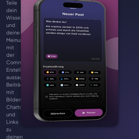
Teile
dein
Wissen
und
deine
Meinungen
mit
der
Community.
Erstelle
aussagekräftige
Beiträge
mit
Bildern,
Charts
und
Links
zu
deinen