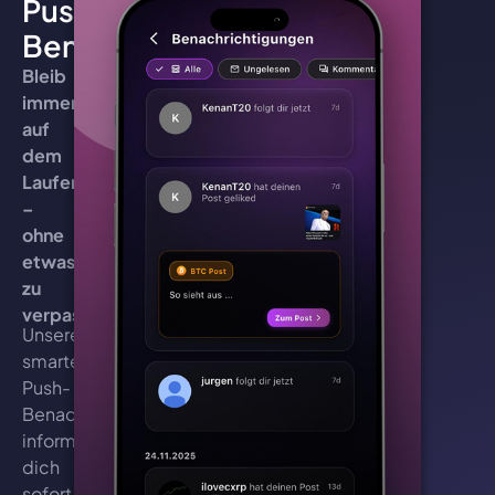
Push-
Benachrichtigungen
Bleib
immer
auf
dem
Laufenden
–
ohne
etwas
zu
verpassen!
Unsere
smarten
Push-
Benachrichtigungen
informieren
dich
sofort