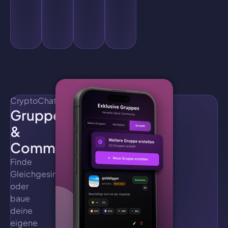
ganz
Analysen
gefunden
ohne
verständlich
werden.
Aufwand.
darzustellen.
CryptoChat
Gruppen
&
Communities
Finde
Gleichgesinnte
oder
baue
deine
eigene