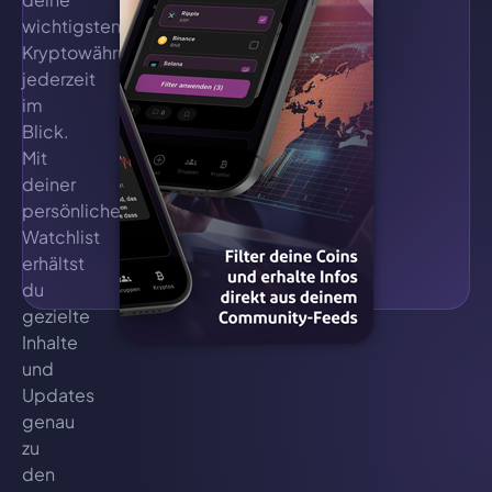
wichtigsten
Kryptowährungen
jederzeit
im
Blick.
Mit
deiner
persönlichen
Watchlist
erhältst
du
gezielte
Inhalte
und
Updates
genau
zu
den