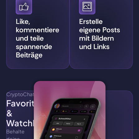
Like,
Erstelle
kommentiere
eigene Posts
und teile
mit Bildern
spannende
und Links
Beiträge
CryptoChat
Favoriten
&
Watchlist
Behalte
deine