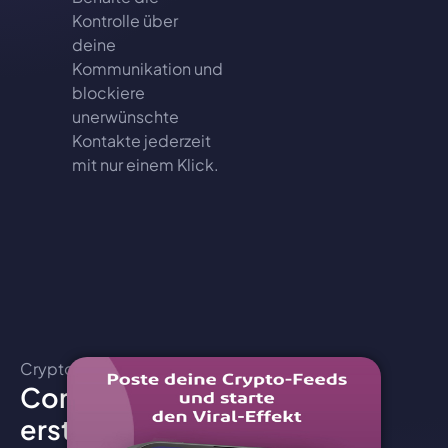
Kontrolle über
deine
Kommunikation und
blockiere
unerwünschte
Kontakte jederzeit
mit nur einem Klick.
CryptoChat
Content
erstellen